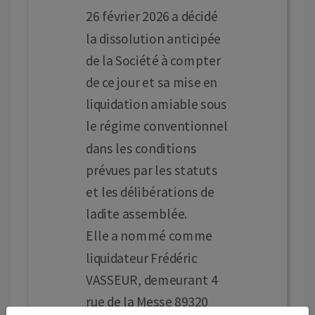
26 février 2026 a décidé
la dissolution anticipée
de la Société à compter
de ce jour et sa mise en
liquidation amiable sous
le régime conventionnel
dans les conditions
prévues par les statuts
et les délibérations de
ladite assemblée.
Elle a nommé comme
liquidateur Frédéric
VASSEUR, demeurant 4
rue de la Messe 89320