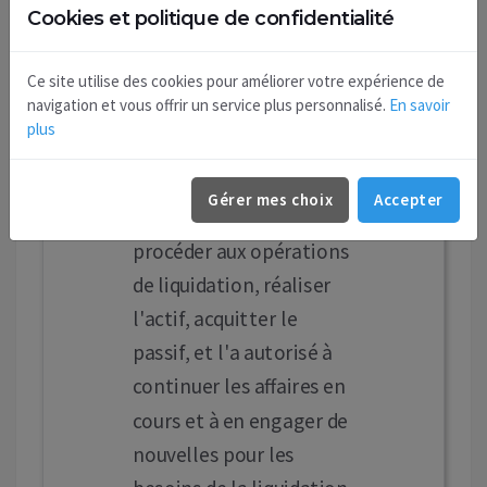
VILLECHETIVE, pour
Cookies et politique de confidentialité
toute la durée de la
liquidation, avec les
Ce site utilise des cookies pour améliorer votre expérience de
navigation et vous offrir un service plus personnalisé.
En savoir
pouvoirs les plus
plus
étendus tels que
déterminés par la loi et
Gérer mes choix
Accepter
les statuts pour
procéder aux opérations
de liquidation, réaliser
l'actif, acquitter le
passif, et l'a autorisé à
continuer les affaires en
cours et à en engager de
nouvelles pour les