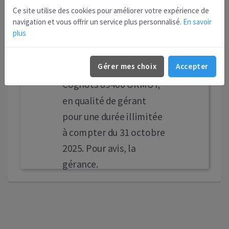
M. Rodolphe LANG au 26
Ce site utilise des cookies pour améliorer votre expérience de
mai 2025, date de son
navigation et vous offrir un service plus personnalisé.
En savoir
plus
décès, et a nommé
Monsieur Thibaut LANG
Gérer mes choix
Accepter
demeurant 9 rue des
Cognots 89400 ORMOY,
en qualité de gérant
pour une durée illimitée
à compter du 31 octobre
2025. Pour avis, la
gérance.