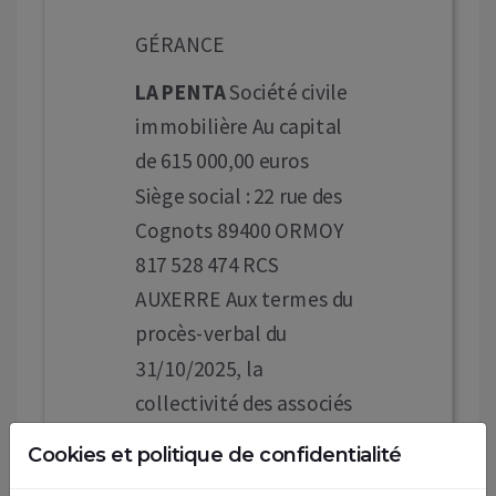
GÉRANCE
LA PENTA
Société civile
immobilière Au capital
de 615 000,00 euros
Siège social : 22 rue des
Cognots 89400 ORMOY
817 528 474 RCS
AUXERRE Aux termes du
procès-verbal du
31/10/2025, la
collectivité des associés
a constaté la fin des
Cookies et politique de confidentialité
fonctions de gérant de