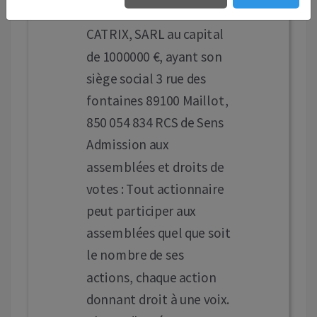
Président : HOLDING
CATRIX, SARL au capital
de 1000000 €, ayant son
siège social 3 rue des
fontaines 89100 Maillot,
850 054 834 RCS de Sens
Admission aux
assemblées et droits de
votes : Tout actionnaire
peut participer aux
assemblées quel que soit
le nombre de ses
actions, chaque action
donnant droit à une voix.