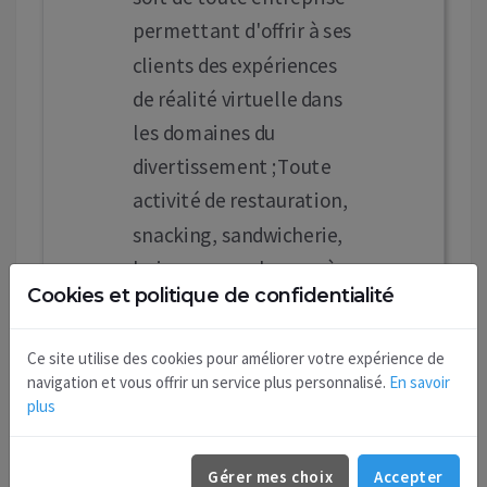
permettant d'offrir à ses
clients des expériences
de réalité virtuelle dans
les domaines du
divertissement ;Toute
activité de restauration,
snacking, sandwicherie,
boissons sur place ou à
Cookies et politique de confidentialité
emporter.
Siège social :
Ce site utilise des cookies pour améliorer votre expérience de
3 Rue des Fontaines
navigation et vous offrir un service plus personnalisé.
En savoir
89100 Maillot.
plus
Capital : 10000 €
Durée : 99 ans
Gérer mes choix
Accepter