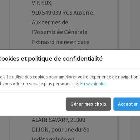
VINEUX,
910 549 039 RCS Auxerre.
Aux termes de
l'Assemblée Générale
Extraordinaire en date
du 10/06/2026, il a été
ookies et politique de confidentialité
pris acte de nommer en
qualité de nouveau
e site utilise des cookies pour améliorer votre expérience de navigation
président, à compter du
t vous offrir un service plus personnalisé.
En savoir plus
10/06/2026 :
M BENHAMMADI
Gérer mes choix
Accepter
YASSINE demeurant 8 AV.
ALAIN SAVARY, 21000
DIJON, pour une durée
indéterminée en