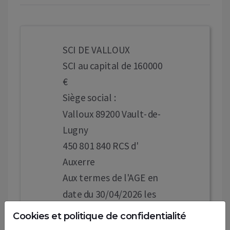
SCI DE VALLOUX
SCI au capital de 160000
€
Siège social :
Valloux 89200 Vault-de-
Lugny
450 801 840 RCS d'
Auxerre
Aux termes de l'AGE en
date du 30/04/2026 les
associés ont décidé la
Cookies et politique de confidentialité
dissolution et sa mise en