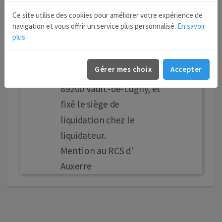
liquidation amiable à
Ce site utilise des cookies pour améliorer votre expérience de
compter du même jour,
navigation et vous offrir un service plus personnalisé.
En savoir
plus
nommé liquidateur M.
RODET Guy, demeurant
Gérer mes choix
Accepter
3 rue Claude, Valloux
89200 Vault-de-Lugny, et
fixé le siège de
liquidation chez le
liquidateur.
Mention au RCS d'
Auxerre