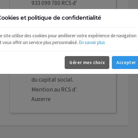
933 099 780 RCS d'
Auxerre
ookies et politique de confidentialité
Aux termes de l'AGE en
date du 10/06/2026 les
e site utilise des cookies pour améliorer votre expérience de navigation
associés ont décidé la
t vous offrir un service plus personnalisé.
En savoir plus
continuation de la
société malgré un actif
Gérer mes choix
Accepter
net inférieur à la moitié
du capital social.
Mention au RCS d'
Auxerre