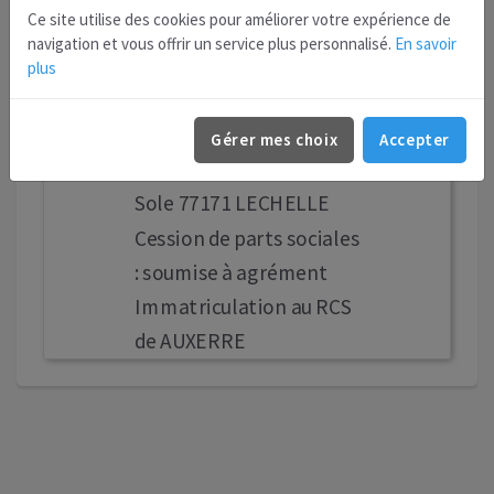
Ce site utilise des cookies pour améliorer votre expérience de
l'administration et la
navigation et vous offrir un service plus personnalisé.
En savoir
gestion par bail
plus
Durée : 99 ans
Gérance : M. FEITO
Gérer mes choix
Accepter
Anthony 31 rue de la
Sole 77171 LECHELLE
Cession de parts sociales
: soumise à agrément
Immatriculation au RCS
de AUXERRE