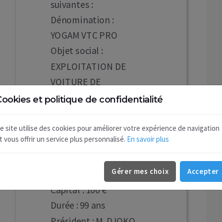
suivantes :
Dénomination :
YOGAM VTC PRO
Objet social :
EXPLOITATION DE
VOITURE DE
TRANSPORT AVEC
ookies et politique de confidentialité
CHAUFFEUR (VTC)
Siège social :
e site utilise des cookies pour améliorer votre expérience de navigation
t vous offrir un service plus personnalisé.
En savoir plus
4 B RUE PIERRE
LAROUSSE 89340
Gérer mes choix
Accepter
Villeblevin.
Capital : 100 €
Durée : 99 ans
Président : M. DJOKO