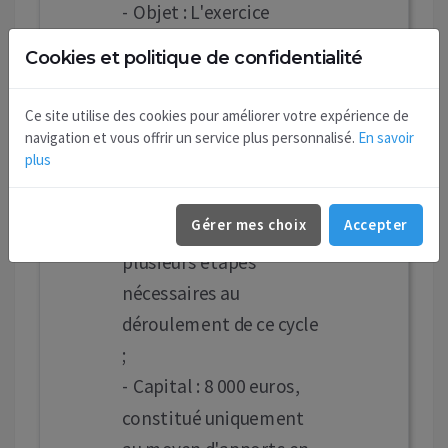
- Objet : L'exercice
d'activités
Cookies et politique de confidentialité
correspondant à la
maîtrise et à
Ce site utilise des cookies pour améliorer votre expérience de
l'exploitation d'un cycle
navigation et vous offrir un service plus personnalisé.
En savoir
plus
biologique de caractère
végétal ou animal et
Gérer mes choix
Accepter
constituant une ou
plusieurs étapes
nécessaires au
déroulement de ce cycle
;
- Capital : 8 000 euros,
constitué uniquement