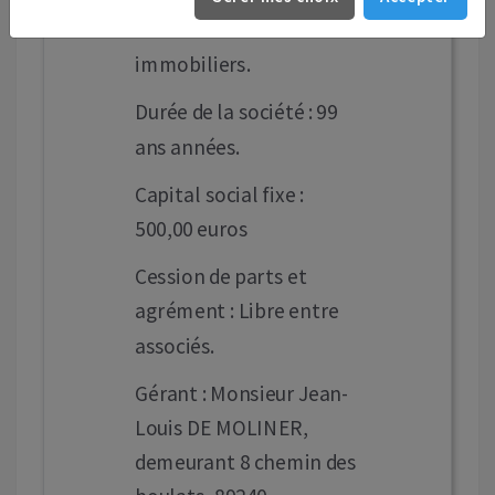
biens et droits
immobiliers.
Durée de la société : 99
ans années.
Capital social fixe :
500,00 euros
Cession de parts et
agrément : Libre entre
associés.
Gérant : Monsieur Jean-
Louis DE MOLINER,
demeurant 8 chemin des