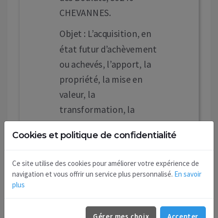
CHEVANNES.
Objet : L’acquisition, en
état futur d’achèvement
ou achevés, l’apport, la
propriété, la mise en
valeur, la
transformation, la
construction,
Cookies et politique de confidentialité
l’aménagement,
l’administration, la
Ce site utilise des cookies pour améliorer votre expérience de
location et la vente, la
navigation et vous offrir un service plus personnalisé.
En savoir
mise à disposition à titre
plus
gratuit au profit de l’un
des associés, de tous
Gérer mes choix
Accepter