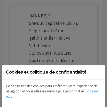
DANNEELS
SARL au capital de 1000 €
Siège social : 7 rue
gallois lallier - 89340
Villeblevin
527 695 001 RCS SENS
Aux termes des décisions
du 21 février 2026
Cookies et politique de confidentialité
Monsieur Willy
DANNEELS , gérant a
Ce site utilise des cookies pour améliorer votre expérience de
réalisé la réduction du
navigation et vous offrir un service plus personnalisé.
En savoir
plus
capital social en le
portant de 1000 €, à 500