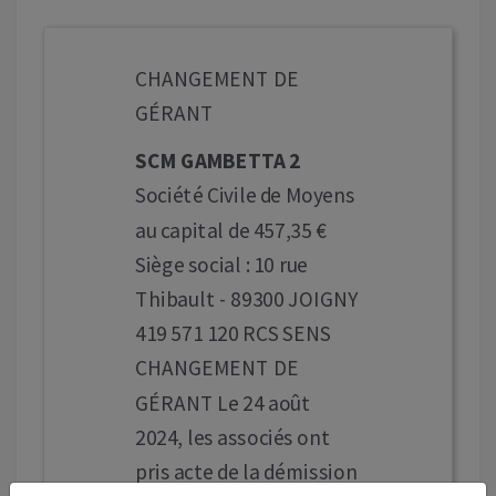
CHANGEMENT DE
GÉRANT
SCM GAMBETTA 2
Société Civile de Moyens
au capital de 457,35 €
Siège social : 10 rue
Thibault - 89300 JOIGNY
419 571 120 RCS SENS
CHANGEMENT DE
GÉRANT Le 24 août
2024, les associés ont
pris acte de la démission