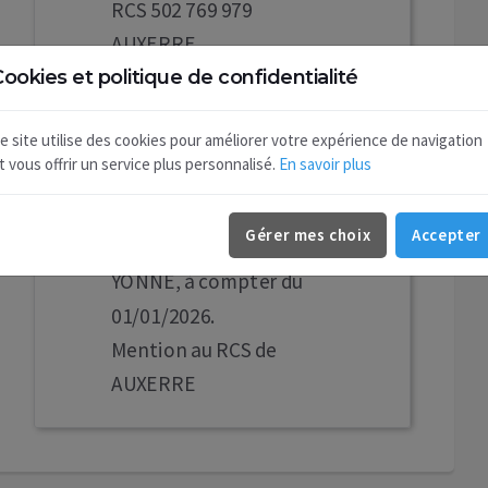
RCS 502 769 979
AUXERRE
L'associé unique, en date
ookies et politique de confidentialité
du 28/05/2026, a décidé
e site utilise des cookies pour améliorer votre expérience de navigation
de transférer le siège
t vous offrir un service plus personnalisé.
En savoir plus
social au Centre
commercial Super Rami
Gérer mes choix
Accepter
89290 CHAMPS SUR
YONNE, à compter du
01/01/2026.
Mention au RCS de
AUXERRE