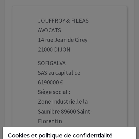
JOUFFROY & FILEAS
AVOCATS
14 rue Jean de Cirey
21000 DIJON
SOFIGALVA
SAS au capital de
6190000 €
Siège social :
Zone Industrielle la
Saunière 89600 Saint-
Florentin
914 792 312 RCS d'
Cookies et politique de confidentialité