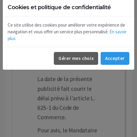
Cookies et politique de confidentialité
Alsace Lorraine - 89100
SENS. L'ensemble des
Ce site utilise des cookies pour améliorer votre expérience de
relevés des créances
navigation et vous offrir un service plus personnalisé.
En savoir
salariales a été déposé
plus
au greffe du Tribunal de
Commerce de Sens le 28
Gérer mes choix
Accepter
mai 2026.
La date de la présente
publicité fait courir le
délai prévu à l'article L.
625-1 du Code de
Commerce.
Pour avis, le Mandataire