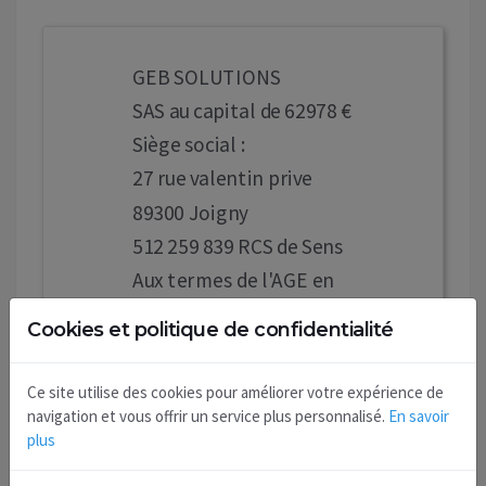
GEB SOLUTIONS
SAS au capital de 62978 €
Siège social :
27 rue valentin prive
89300 Joigny
512 259 839 RCS de Sens
Aux termes de l'AGE en
date du 04/05/2026
Cookies et politique de confidentialité
l'associé unique a décidé
de transférer le siège
Ce site utilise des cookies pour améliorer votre expérience de
social au 15 BIS RUE
navigation et vous offrir un service plus personnalisé.
En savoir
plus
VALENTIN PRIVE 89300
Joigny, à compter du