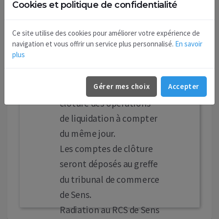
Cookies et politique de confidentialité
FARHAT Mohamed,
demeurant 9 Rue Saint
Ce site utilise des cookies pour améliorer votre expérience de
Ménard 89100 Paron
navigation et vous offrir un service plus personnalisé.
En savoir
plus
pour sa gestion et l'a
déchargé de son
Gérer mes choix
Accepter
mandat, et constaté la
clôture des opérations
de liquidation à compter
du même jour.
Les comptes de clôture
seront déposés au greffe
du tribunal de commerce
de Sens.
Radiation au RCS de Sens