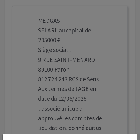
MEDGAS
SELARL au capital de
205000 €
Siège social :
9 RUE SAINT-MENARD
89100 Paron
812 724 243 RCS de Sens
Aux termes de l'AGE en
date du 12/05/2026
l'associé unique a
approuvé les comptes de
liquidation, donné quitus
au liquidateur, M.