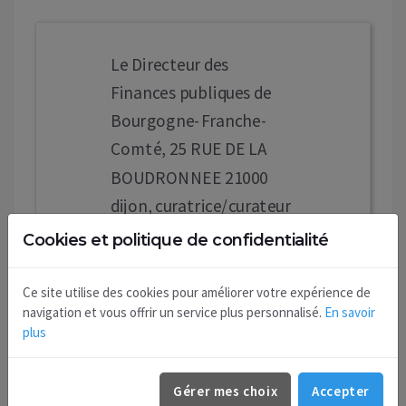
Le Directeur des
Finances publiques de
Bourgogne-Franche-
Comté, 25 RUE DE LA
BOUDRONNEE 21000
dijon, curatrice/curateur
de la succession de M.
Cookies et politique de confidentialité
LAMIDE Jean-Marie
décédé le 30/03/2019 a
Ce site utilise des cookies pour améliorer votre expérience de
navigation et vous offrir un service plus personnalisé.
En savoir
établi l'inventaire et le
plus
projet de règlement du
passif. Réf. 0218054433.
Gérer mes choix
Accepter