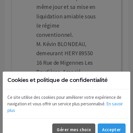
même jour et sa mise en
liquidation amiable sous
le régime
conventionnel.
M. Kévin BLONDEAU,
demeurant HERY 89550
16 Rue de Migennes Les
Baudières, Associé
Cookies et politique de confidentialité
Unique, exercera les
fonctions de liquidateur
Ce site utilise des cookies pour améliorer votre expérience de
pour réaliser les
navigation et vous offrir un service plus personnalisé.
En savoir
opérations de
plus
liquidation et parvenir à
la clôture de celle-ci.
Gérer mes choix
Accepter