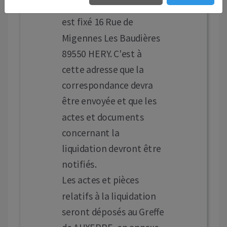
Le siège de la liquidation
est fixé 16 Rue de
Migennes Les Baudières
89550 HERY. C'est à
cette adresse que la
correspondance devra
être envoyée et que les
actes et documents
concernant la
liquidation devront être
notifiés.
Les actes et pièces
relatifs à la liquidation
seront déposés au Greffe