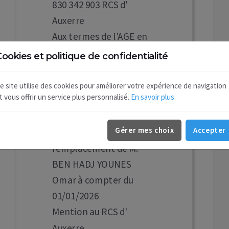
830 342 903 RCS d'
Auxerre
Aux termes de l'AGE en
date du 29/12/2025
ookies et politique de confidentialité
l'associé unique a
nommé gérant M. ARBIB
e site utilise des cookies pour améliorer votre expérience de navigation
t vous offrir un service plus personnalisé.
En savoir plus
SALIM, demeurant 62
PLACE DEGAS LOGT 62
Gérer mes choix
Accepter
06 89000 Auxerre en
remplacement de M.
BEN HADJ YOUNES
Omar à compter du
01/01/2026
Mention au RCS d'
Auxerre