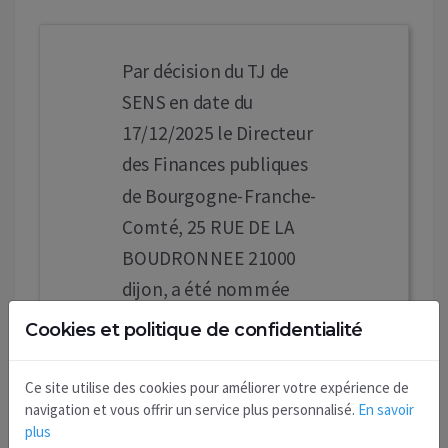
Par décision du TJ de
SENS en date du
17/12/2025 le Directeur
des Finances publiques
de Bourgogne-Franche-
Comté, 25 RUE DE LA
BOUDRONNEE 21000
dijon, a été nommée
curatrice / curateur de la
Cookies et politique de confidentialité
succession vacante de M.
RODRIGUES Jose décédé
Ce site utilise des cookies pour améliorer votre expérience de
navigation et vous offrir un service plus personnalisé.
En savoir
le 30/11/2024. Réf.
plus
0218159752. Les