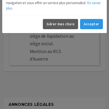
navigation et vous offrir un service plus personnalisé.
En savoir
BONIFACE Marc,
plus
demeurant 156 rue de
Metz 94170 Le Perreux-
Gérer mes choix
Accepter
sur-Marne, et fixé le
siège de liquidation au
siège social.
Mention au RCS
d'Auxerre
ANNONCES LÉGALES