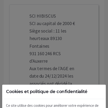
SCI HIBISCUS
SCI au capital de 2000 €
Siège social : 11 les
heurteaux 89130
Fontaines
931 160 246 RCS
d'Auxerre
Aux termes de l'AGE en
date du 24/12/2024 les
associés ont décidé la
dissolution et sa mise en
Cookies et politique de confidentialité
liquidation amiable,
Ce site utilise des cookies pour améliorer votre expérience de
nommé liquidateur M.